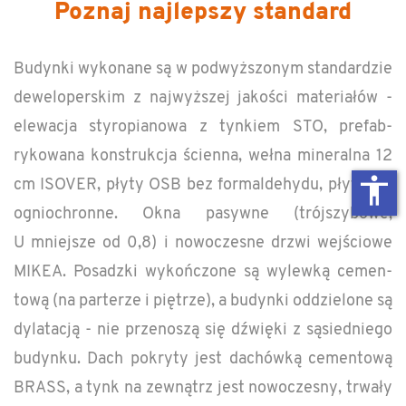
Poznaj najlepszy standard
Bu­dynki wyko­nane są w podwyższonym stan­dard­zie
dewelop­er­skim z najwyższej jakości ma­te­riałów -
elewacja sty­ropi­anowa z tynkiem STO, pre­fab­
rykowana kon­strukcja ści­enna, wełna min­er­alna 12
accessibility
cm ISOVER, płyty OSB bez formalde­hydu, płyty GK
ogniochronne. Okna pasy­wne (trójszy­bowe,
U mniejsze od 0,8) i nowoczesne drzwi wejściowe
MIKEA. Posadzki wykończone są wylewką ce­men­
tową (na parterze i piętrze), a bu­dynki odd­zielone są
dy­lat­acją - nie przenoszą się dźwięki z sąsied­niego
bu­dynku. Dach pokryty jest dachówką ce­men­tową
BRASS, a tynk na zewnątrz jest nowoczesny, trwały