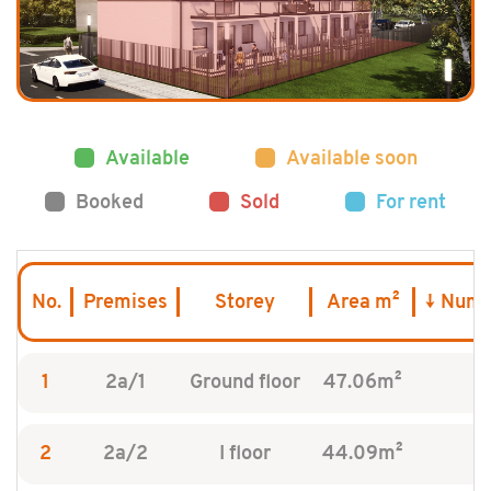
Available
Available soon
Booked
Sold
For rent
No.
Premises
Storey
Area m²
Numb
1
2a/1
Ground floor
47.06m²
2
2a/2
I floor
44.09m²