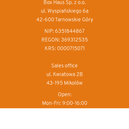
Box Haus
Sp. z o.o.
increase text siz
ul. Wyspiańskiego 6a
decrease text siz
42-600 Tarnowskie Góry
increase text spa
NIP: 6351844867
REGON: 369312535
decrease text sp
KRS: 0000715071
invert colors
gray hues
Sales office
ul. Kwiatowa 2B
big cursor
43-195 Mikołów
reading guide
Open:
underline links
Mon-Fri: 9:00-16:00
T:
+48 570 497 000