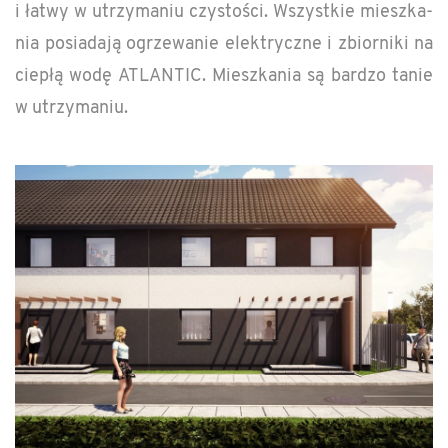
i łatwy w utrzy­ma­niu czystości. Wszys­tkie mieszka­
nia posi­adają ogrze­wanie elek­tryczne i zbiorniki na
ciepłą wodę AT­LANTIC. Mieszka­nia są bardzo tanie
w utrzy­ma­niu.