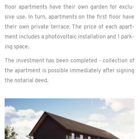
floor apart­ments have their own gar­den for ex­clu­
sive use. In turn, apart­ments on the first floor have
their own pri­vate ter­race. The price of each apart­
ment in­cludes a pho­to­voltaic in­stal­la­tion and 1 park­
ing space.
The in­vest­ment has been com­pleted - col­lec­tion of
the apart­ment is pos­si­ble im­me­di­ately after sign­ing
the no­tar­ial deed.