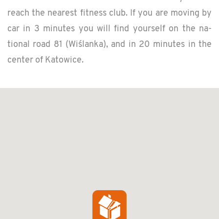
reach the near­est fit­ness club. If you are mov­ing by
car in 3 min­utes you will find your­self on the na­
tional road 81 (Wiślanka), and in 20 min­utes in the
cen­ter of Ka­tow­ice.