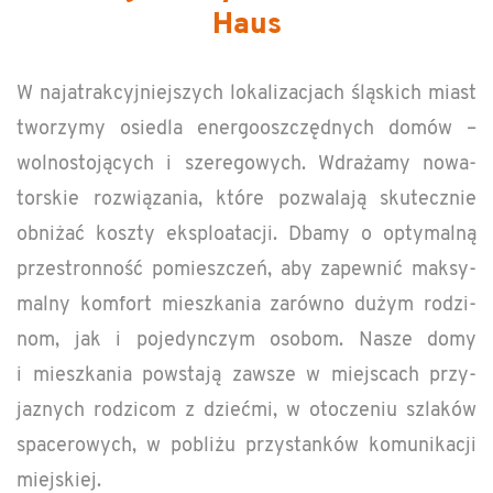
Haus
W na­ja­trak­cyjniejszych lokaliza­c­jach śląskich miast
tworzymy osiedla en­er­gooszczędnych domów –
wol­nos­tojących i sz­ere­gowych. Wdrażamy nowa­
torskie rozwiązania, które pozwalają skutecznie
obniżać koszty ek­sploat­acji. Dbamy o op­ty­malną
prze­stronność pomieszczeń, aby za­pewnić maksy­
malny kom­fort mieszka­nia zarówno dużym rodzi­
nom, jak i po­je­dynczym os­obom. Nasze domy
i mieszka­nia pow­stają za­wsze w miejs­cach przy­
jaznych rodz­i­com z dziećmi, w otocze­niu szlaków
spacerowych, w pobliżu przys­tanków ko­mu­nikacji
miejskiej.