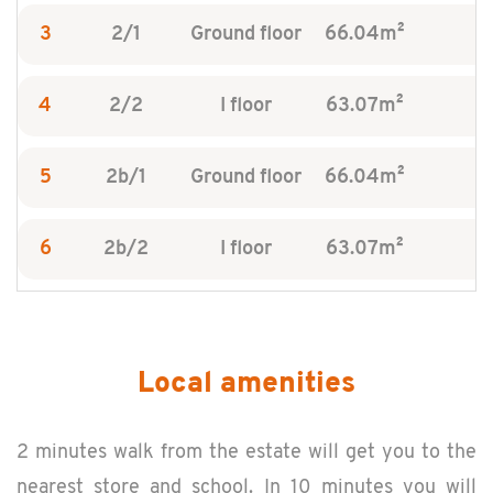
3
2/1
Ground floor
66.04m²
4
2/2
I floor
63.07m²
5
2b/1
Ground floor
66.04m²
6
2b/2
I floor
63.07m²
Local amenities
2 min­utes walk from the es­tate will get you to the
near­est store and school. In 10 min­utes you will