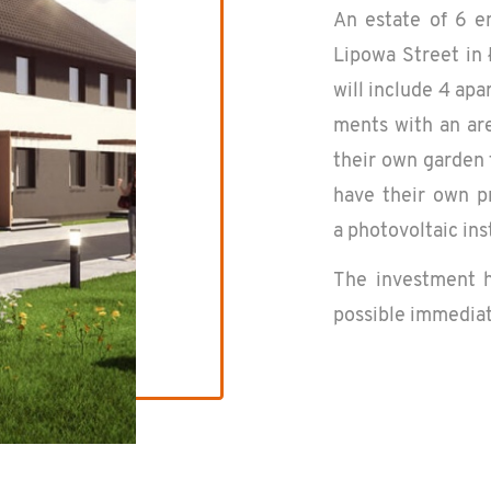
An es­tate of 6 en
Lipowa Street in Ł
will in­clude 4 ap
ments with an ar
their own gar­den f
have their own pr
a pho­to­voltaic in­
The in­vest­ment 
pos­si­ble im­me­di­