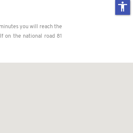
accessibility
 min­utes you will reach the
elf on the na­tional road 81