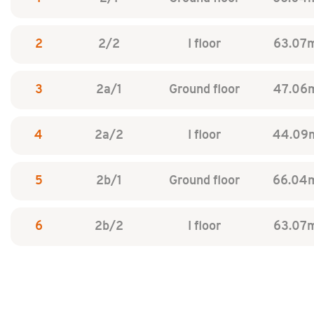
2
2/2
I floor
63.07
3
2a/1
Ground floor
47.06
4
2a/2
I floor
44.09
5
2b/1
Ground floor
66.04
6
2b/2
I floor
63.07