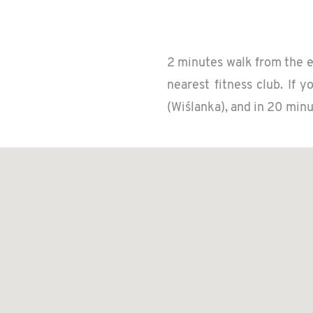
2 min­utes walk from the es
near­est fit­ness club. If 
(Wiślanka), and in 20 min­ut