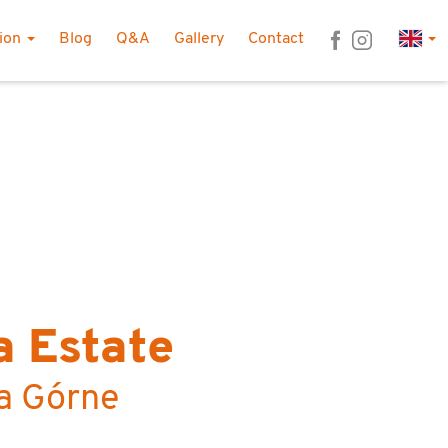
Lan
tion
Blog
Q&A
Gallery
Contact
a Estate
ka Górne