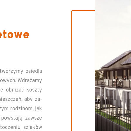
etowe
st tworzymy osiedla
e­gowych. Wdrażamy
ie obniżać koszty
mieszczeń, aby za­
ym rodzi­nom, jak
pow­stają za­wsze
tocze­niu szlaków