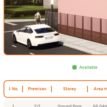
Available
No.
Premises
Storey
Area 
1
2/1
Ground floor
66.04