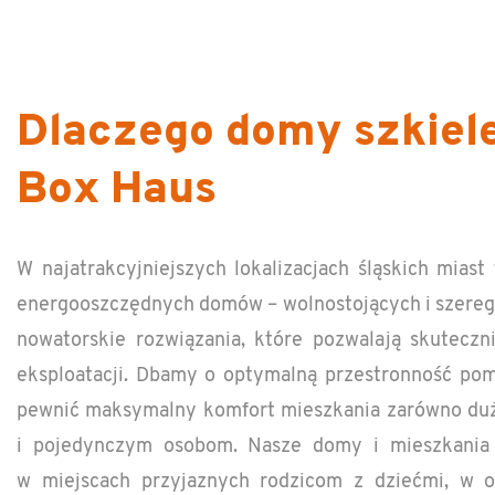
Dlaczego domy szkiel
Box Haus
W na­ja­trak­cyjniejszych lokaliza­c­jach śląskich mia
en­er­gooszczędnych domów – wol­nos­tojących i sz­er
nowa­torskie rozwiązania, które pozwalają skuteczn
ek­sploat­acji. Dbamy o op­ty­malną prze­stronność po
pewnić maksy­malny kom­fort mieszka­nia zarówno duż
i po­je­dynczym os­obom. Nasze domy i mieszka­nia 
w miejs­cach przy­jaznych rodz­i­com z dziećmi, w o