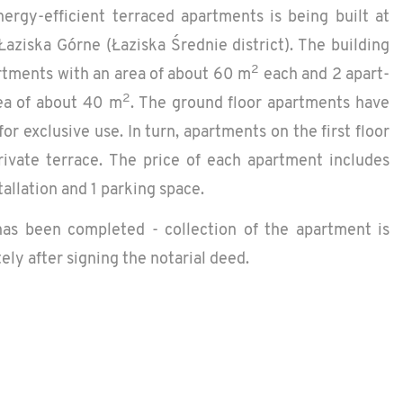
­ergy-ef­fi­cient ter­raced apart­ments is being built at
aziska Górne (Łaziska Śred­nie dis­trict). The build­ing
2
art­ments with an area of about 60 m
each and 2 apart­
2
ea of about 40 m
. The ground floor apart­ments have
or ex­clu­sive use. In turn, apart­ments on the first floor
i­vate ter­race. The price of each apart­ment in­cludes
stal­la­tion and 1 park­ing space.
has been com­pleted - col­lec­tion of the apart­ment is
ately after sign­ing the no­tar­ial deed.