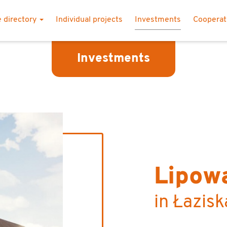
 directory
Individual projects
Investments
Coopera
Investments
Lipow
in Łazis