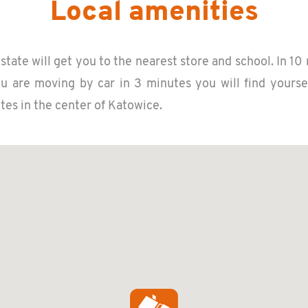
Local amenities
­tate will get you to the near­est store and school. In 10
you are mov­ing by car in 3 min­utes you will find your­s
es in the cen­ter of Ka­tow­ice.