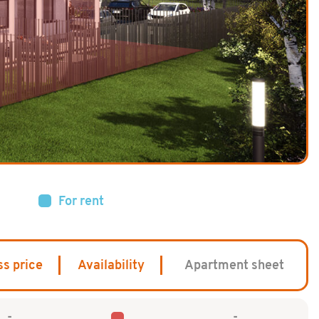
For rent
ss price
Availability
Apartment sheet
-
-