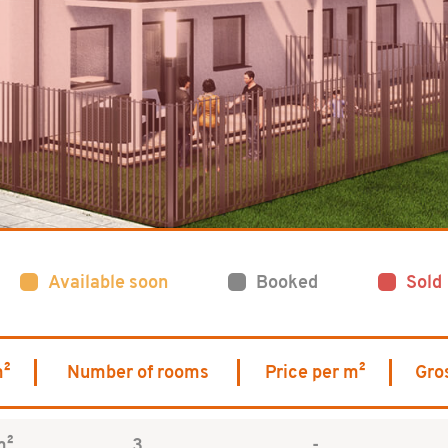
Available soon
Booked
Sold
m²
Number of rooms
Price per m²
Gro
m²
3
-